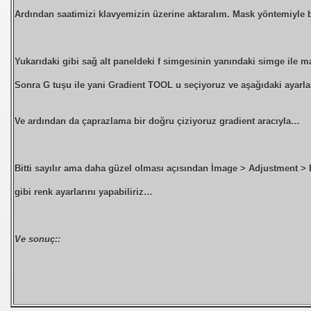
Ardından saatimizi klavyemizin üzerine aktaralım.
Mask
yöntemiyle b
Yukarıdaki gibi sağ alt paneldeki f simgesinin yanındaki simge ile m
Sonra G tuşu ile yani
Gradient TOOL
u seçiyoruz ve aşağıdaki ayarla
Ve ardından da çaprazlama bir doğru çiziyoruz gradient aracıyla…
Bitti sayılır ama daha güzel olması açısından
İmage > Adjustment > B
gibi renk ayarlarını yapabiliriz…
Ve sonuç::