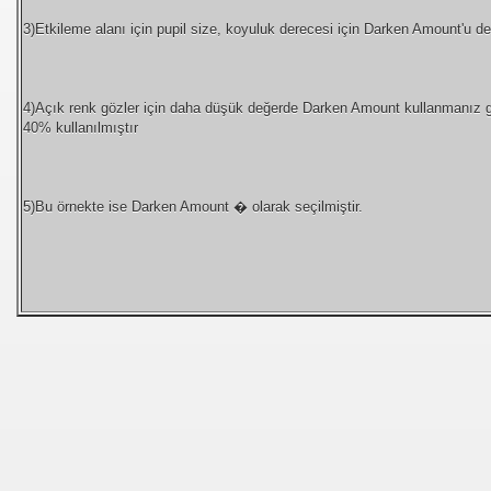
3)Etkileme alanı için pupil size, koyuluk derecesi için Darken Amount'u deği
4)Açık renk gözler için daha düşük değerde Darken Amount kullanmanız gö
40% kullanılmıştır
5)Bu örnekte ise Darken Amount � olarak seçilmiştir.